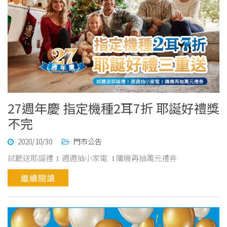
27週年慶 指定機種2耳7折 耶誕好禮獎
不完
2020/10/30
門市公告
試聽送耶誕禮 І 週週抽小家電 І 購機再抽萬元禮券
繼續閱讀