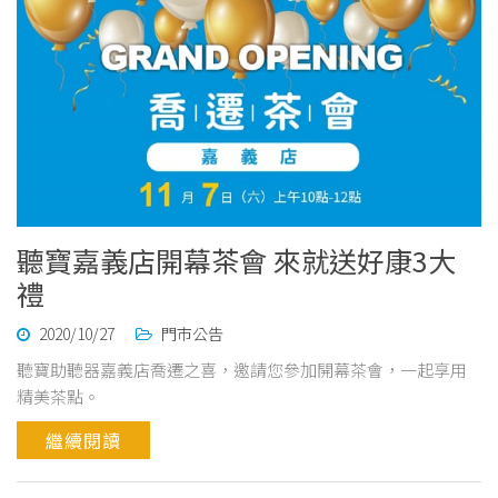
聽寶嘉義店開幕茶會 來就送好康3大
禮
2020/10/27
門市公告
聽寶助聽器嘉義店喬遷之喜，邀請您參加開幕茶會，一起享用
精美茶點。
繼續閱讀