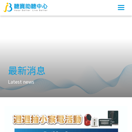
Togg
navi
最新消息
Latest news