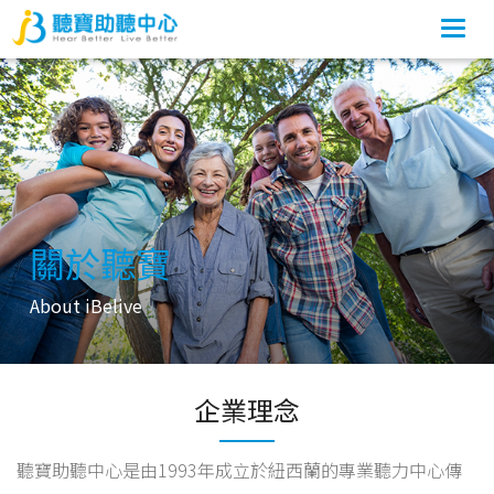
Togg
navi
關於聽寶
About iBelive
企業理念
聽寶助聽中心是由1993年成立於紐西蘭的專業聽力中心傳