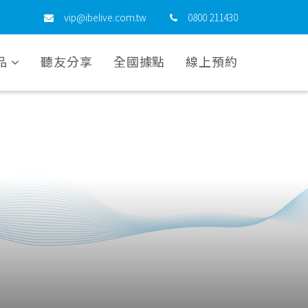
vip@ibelive.com.tw
0800 211430
品
聽友分享
全國據點
線上預約