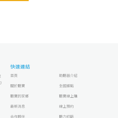
快速連結
首頁
助聽器介紹
速
力
關於聽寶
全國據點
聽寶的家鄉
聽寶線上購
最新消息
線上預約
合作夥伴
聽力初篩