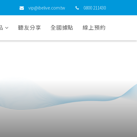
vip@ibelive.com.tw
0800 211430
品
聽友分享
全國據點
線上預約