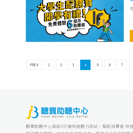
PREV
1
2
3
4
5
6
7
聽寶助聽中心首創5分鐘快速聽力測試，幫助消費者 快