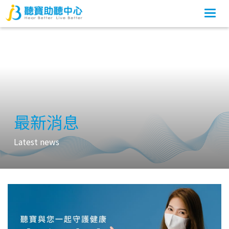
Togg
navi
最新消息
Latest news