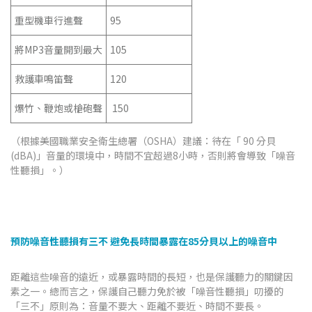
重型機車行進聲
95
將MP3音量開到最大
105
救護車鳴笛聲
120
爆竹、鞭炮或槍砲聲
150
（根據美國職業安全衛生總署（OSHA）建議：待在「 90 分貝
(dBA)」音量的環境中，時間不宜超過8小時，否則將會導致「噪音
性聽損」。）
預防噪音性聽損有三不 避免長時間暴露在85分貝以上的噪音中
距離這些噪音的遠近，或暴露時間的長短，也是保護聽力的關鍵因
素之一。總而言之，保護自己聽力免於被「噪音性聽損」叨擾的
「三不」原則為：音量不要大、距離不要近、時間不要長。