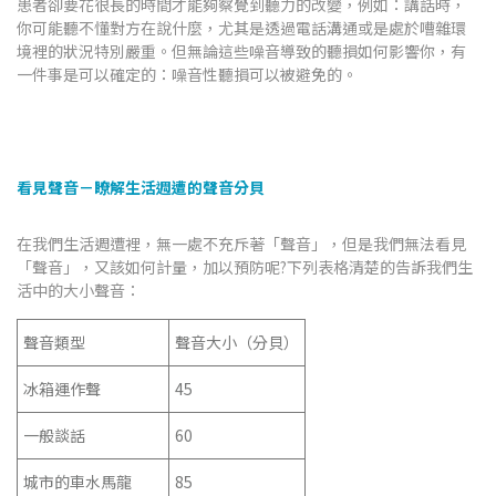
患者卻要花很長的時間才能夠察覺到聽力的改變，例如：講話時，
你可能聽不懂對方在說什麼，尤其是透過電話溝通或是處於嘈雜環
境裡的狀況特別嚴重。但無論這些噪音導致的聽損如何影響你，有
一件事是可以確定的：噪音性聽損可以被避免的。
看見聲音－瞭解生活週遭的聲音分貝
在我們生活週遭裡，無一處不充斥著「聲音」，但是我們無法看見
「聲音」，又該如何計量，加以預防呢?下列表格清楚的告訴我們生
活中的大小聲音：
聲音類型
聲音大小（分貝）
冰箱運作聲
45
一般談話
60
城市的車水馬龍
85