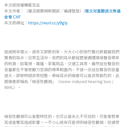
本文經授權轉載至此
本文作者：（優活健康網新聞部／編譯整理）/
雅文兒童聽語文教基
金會 CHF
本文原網址：
https://reurl.cc/y9gly
經過跨年煙火，過年又即將到來，大大小小的炮竹聲也將震撼我們
寶貴的耳朵！日常生活中，我們的耳朵都經歷著週遭環境聲音帶來
的刺激，如電視、廣播、家電用品、交通工具等。雖然這些聲音的
音量都在不會使聽力受損的標準範圍內，不過一旦這些聲音的音量
過大，即使時間非常短暫，帶給耳朵的傷害可以是非常劇烈的，此
類傷害即稱為「噪音性聽損」（noise-induced hearing loss /
NIHL）。
噪音性聽損可以是暫時性的，也可以是永久不可逆的，可能會對單
耳或是雙耳造成影響。一不小心就有可能得到噪音性聽損，但通常