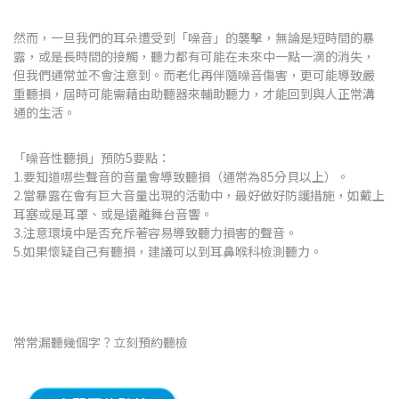
然而，一旦我們的耳朵遭受到「噪音」的襲擊，無論是短時間的暴
露，或是長時間的接觸，聽力都有可能在未來中一點一滴的消失，
但我們通常並不會注意到。而老化再伴隨噪音傷害，更可能導致嚴
重聽損，屆時可能需藉由助聽器來輔助聽力，才能回到與人正常溝
通的生活。
「噪音性聽損」預防5要點：
1.要知道哪些聲音的音量會導致聽損（通常為85分貝以上）。
2.當暴露在會有巨大音量出現的活動中，最好做好防護措施，如戴上
耳塞或是耳罩、或是遠離舞台音響。
3.注意環境中是否充斥著容易導致聽力損害的聲音。
5.如果懷疑自己有聽損，建議可以到耳鼻喉科檢測聽力。
常常漏聽幾個字？立刻預約聽檢