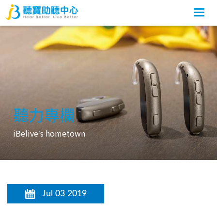
Togg
navi
聽力專欄
iBelive
s hometown
’
Jul 03 2019