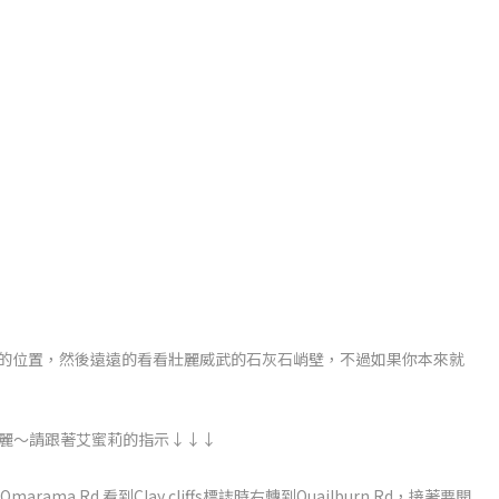
所在的位置，然後遠遠的看看壯麗威武的石灰石峭壁，不過如果你本來就
闊與美麗～請跟著艾蜜莉的指示↓↓↓
-Omarama Rd.看到Clay cliffs標誌時右轉到Quailburn Rd，接著要開