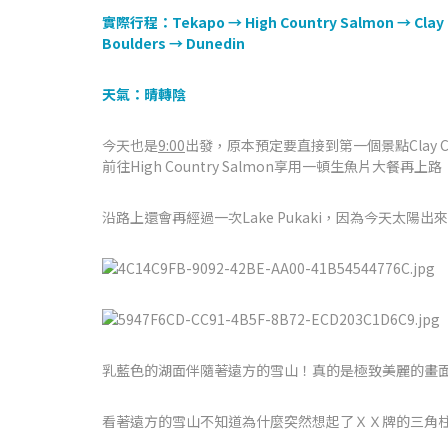
實際行程：Tekapo → High Country Salmon → Clay Cl
Boulders → Dunedin
天氣：晴轉陰
今天也是
9:00
出發，原本預定要直接到第一個景點Clay 
前往High Country Salmon享用一頓生魚片大餐再上路
沿路上還會再經過一次Lake Pukaki，因為今天太陽
乳藍色的湖面伴隨著遠方的雪山！真的是極致美麗的畫
看著遠方的雪山不知道為什麼突然想起了ＸＸ牌的三角柱