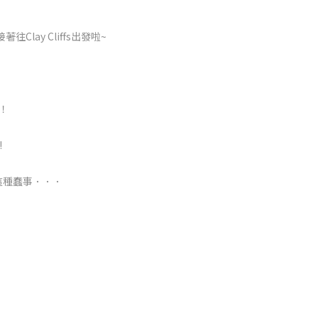
往Clay Cliffs出發啦~
！！
!
這種蠢事．．．