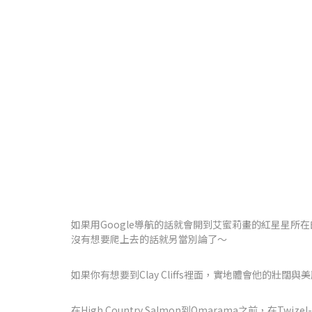
如果用Google導航的話就會開到艾蜜莉畫的紅星星
沒有想要爬上去的話就另當別論了～
如果你有想要到Clay Cliffs裡面，實地體會他的壯
在High Country Salmon到Omarama之前，在Twizel