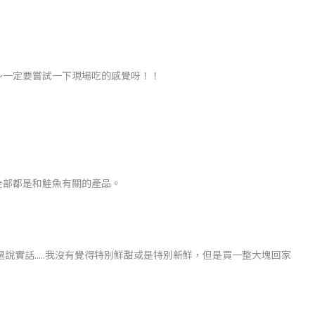
～一定要嘗試一下現場吃的感覺呀！！
全部都是和鮭魚有關的產品。
不過說實話.....我沒有覺得特別鮮甜或是特別新鮮，但是買一整大塊回家