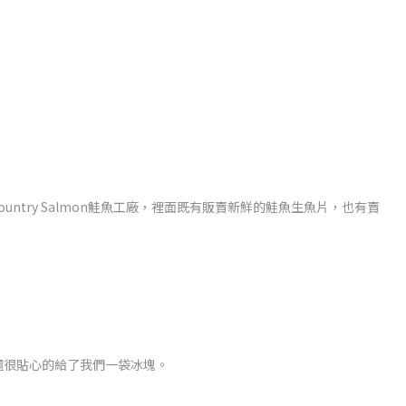
 Country Salmon鮭魚工廠，裡面既有販賣新鮮的鮭魚生魚片，也有賣
還很貼心的給了我們一袋冰塊。