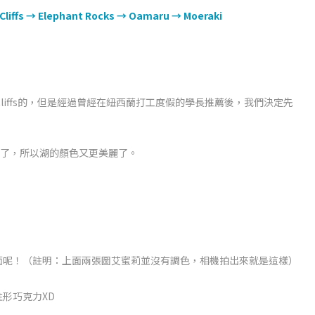
iffs → Elephant Rocks → Oamaru → Moeraki
Cliffs的，但是經過曾經在紐西蘭打工度假的學長推薦後，我們決定先
出來了，所以湖的顏色又更美麗了。
面呢！（註明：上面兩張圖艾蜜莉並沒有調色，相機拍出來就是這樣）
形巧克力XD