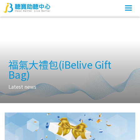
Togg
navi
福氣大禮包(iBelive Gift
Bag)
Latest news