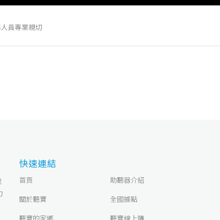
務人員專業親切
快速連結
首頁
助聽器介紹
速
力
關於聽寶
全國據點
聽寶的家鄉
聽寶線上購