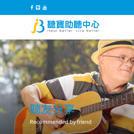
聽友分享
Recommended by friend