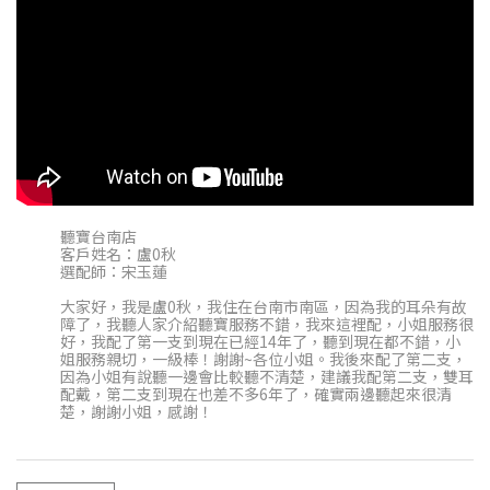
聽寶台南店
客戶姓名：盧0秋
選配師：宋玉蓮
大家好，我是盧0秋，我住在台南市南區，因為我的耳朵有故
障了，我聽人家介紹聽寶服務不錯，我來這裡配，小姐服務很
好，我配了第一支到現在已經14年了，聽到現在都不錯，小
姐服務親切，一級棒！謝謝~各位小姐。我後來配了第二支，
因為小姐有說聽一邊會比較聽不清楚，建議我配第二支，雙耳
配戴，第二支到現在也差不多6年了，確實兩邊聽起來很清
楚，謝謝小姐，感謝！